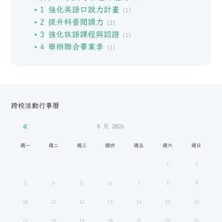
1 強化英語口說力計畫
(1)
2 提升科普閱讀力
(2)
3 強化族語課程與認證
(1)
4 舉辦聯合畢業季
(1)
跨校活動行事曆
8 月
2026
週一
週二
週三
週四
週五
週六
週日
1
2
3
4
5
6
7
8
9
10
11
12
13
14
15
16
17
18
19
20
21
22
23