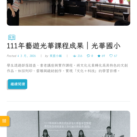
111年藝遊光華課程成果｜光華國小
Posted
4 3 月, 2026
by
策盟小編
216
0
69
67
學生透過部落踏查、耆老講座與實作課程，將文化元素轉化為具特色的文創
作品，如3D列印、雷雕與縫紉創作，實現「文化＋科技」的學習目標。
繼續閱讀