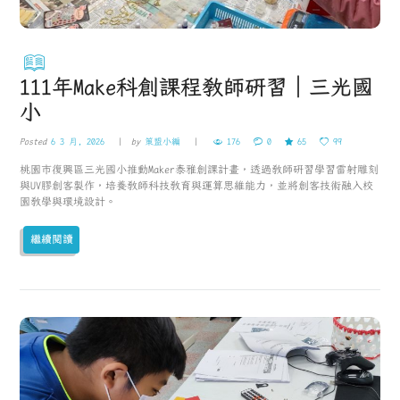
111年Make科創課程教師研習｜三光國
小
Posted
6 3 月, 2026
by
策盟小編
176
0
65
99
桃園市復興區三光國小推動Maker泰雅創課計畫，透過教師研習學習雷射雕刻
與UV膠創客製作，培養教師科技教育與運算思維能力，並將創客技術融入校
園教學與環境設計。
繼續閱讀