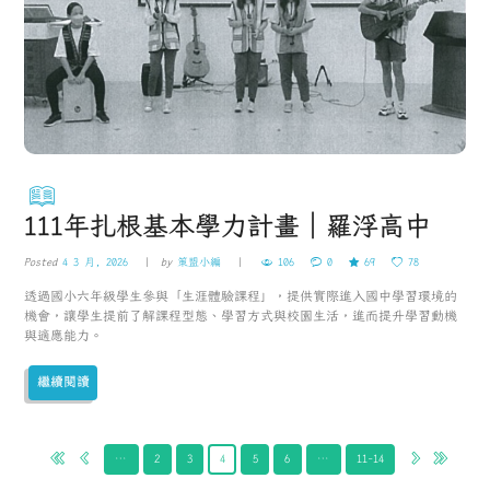
111年扎根基本學力計畫｜羅浮高中
Posted
4 3 月, 2026
by
策盟小編
106
0
69
78
透過國小六年級學生參與「生涯體驗課程」，提供實際進入國中學習環境的
機會，讓學生提前了解課程型態、學習方式與校園生活，進而提升學習動機
與適應能力。
繼續閱讀
…
2
3
4
5
6
…
11-14