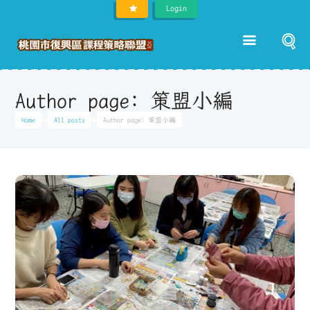
Login
Author page: 策盟小編
Home
All posts
Author page: 策盟小編