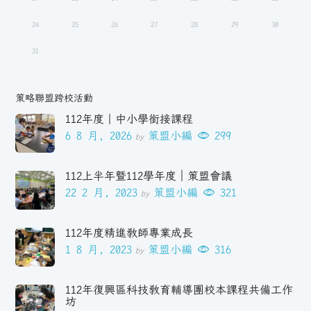
24
25
26
27
28
29
30
31
策略聯盟跨校活動
112年度｜中小學銜接課程
6 8 月, 2026
策盟小編
299
by
112上半年暨112學年度｜策盟會議
22 2 月, 2023
策盟小編
321
by
112年度精進教師專業成長
1 8 月, 2023
策盟小編
316
by
112年復興區科技教育輔導團校本課程共備工作
坊