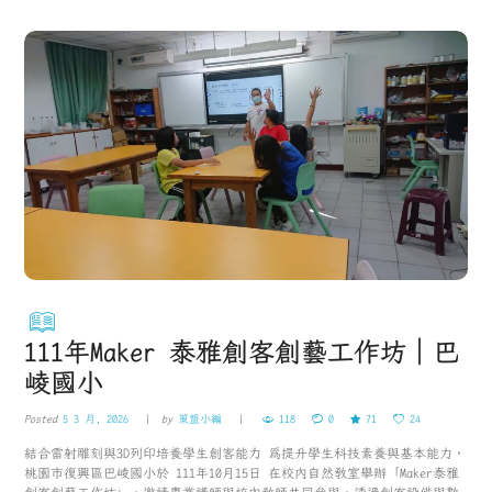
111年Maker 泰雅創客創藝工作坊｜巴
崚國小
Posted
5 3 月, 2026
by
策盟小編
118
0
71
24
結合雷射雕刻與3D列印培養學生創客能力 為提升學生科技素養與基本能力，
桃園市復興區巴崚國小於 111年10月15日 在校內自然教室舉辦「Maker泰雅