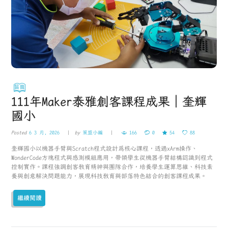
111年Maker泰雅創客課程成果｜奎輝
國小
Posted
6 3 月, 2026
by
策盟小編
166
0
54
88
奎輝國小以機器手臂與Scratch程式設計為核心課程，透過xArm操作、
WonderCode方塊程式與感測模組應用，帶領學生從機器手臂結構認識到程式
控制實作。課程強調創客教育精神與團隊合作，培養學生運算思維、科技素
養與創意解決問題能力，展現科技教育與部落特色結合的創客課程成果。
繼續閱讀