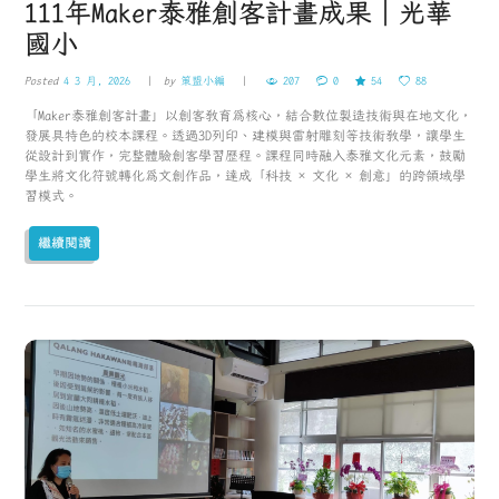
111年Maker泰雅創客計畫成果｜光華
國小
Posted
4 3 月, 2026
by
策盟小編
207
0
54
88
「Maker泰雅創客計畫」以創客教育為核心，結合數位製造技術與在地文化，
發展具特色的校本課程。透過3D列印、建模與雷射雕刻等技術教學，讓學生
從設計到實作，完整體驗創客學習歷程。課程同時融入泰雅文化元素，鼓勵
學生將文化符號轉化為文創作品，達成「科技 × 文化 × 創意」的跨領域學
習模式。
繼續閱讀