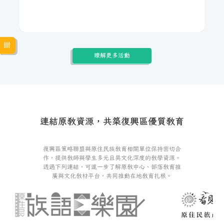
112年強化族語課程與認證成果｜三
瞭解更多活動
民國小
三民國小透過密集族語教學，提升學生族語能力，初級認證合格
率最高達80%。學生在聽力方面進步顯著，口說能力雖仍有加強
空間，但逐漸尋求家庭支持，激勵學童。
連結原教資源，共築復興區優質教育
復興區策略聯盟與原住民族教育相關單位保持密切合
作，提供教師與學生多元且具文化深度的教學資源。
透過下列連結，可進一步了解原教中心、部落教育推
廣與文化教材平台，共同推動在地教育扎根。
繼續閱讀