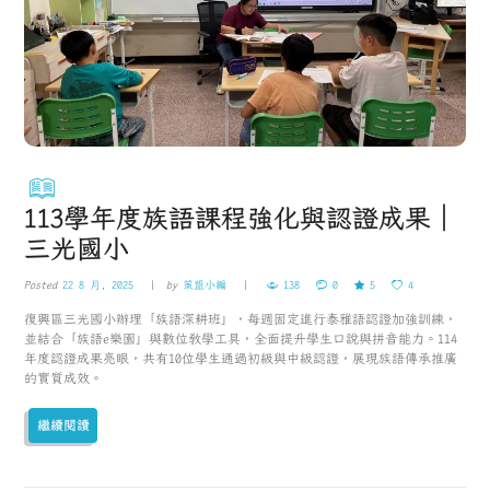
113學年度族語課程強化與認證成果｜
三光國小
Posted
22 8 月, 2025
by
策盟小編
138
0
5
4
復興區三光國小辦理「族語深耕班」，每週固定進行泰雅語認證加強訓練，
並結合「族語e樂園」與數位教學工具，全面提升學生口說與拼音能力。114
年度認證成果亮眼，共有10位學生通過初級與中級認證，展現族語傳承推廣
的實質成效。
繼續閱讀