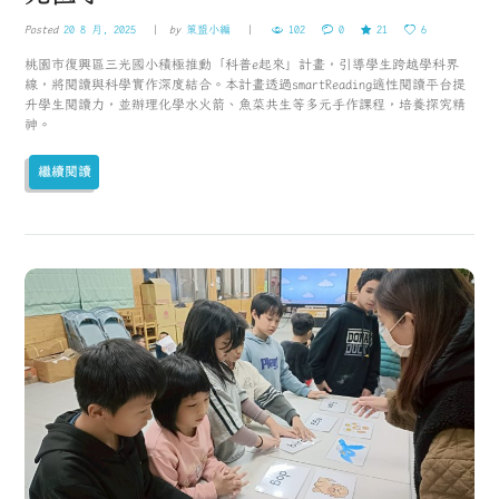
Posted
20 8 月, 2025
by
策盟小編
102
0
21
6
桃園市復興區三光國小積極推動「科普e起來」計畫，引導學生跨越學科界
線，將閱讀與科學實作深度結合。本計畫透過smartReading適性閱讀平台提
升學生閱讀力，並辦理化學水火箭、魚菜共生等多元手作課程，培養探究精
神。
繼續閱讀