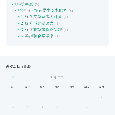
114學年度
(5)
項次 3、提升學生基本能力
(5)
1 強化英語口說力計畫
(1)
2 提升科普閱讀力
(2)
3 強化族語課程與認證
(1)
4 舉辦聯合畢業季
(1)
跨校活動行事曆
8 月
2026
週一
週二
週三
週四
週五
週六
週日
1
2
3
4
5
6
7
8
9