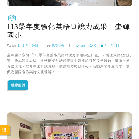
113學年度強化英語口說力成果｜奎輝
國小
Posted
11 8 月, 2025
by
策盟小編
166
0
9
14
奎輝國小參與「113學年度國小英語口說力策略聯盟計畫」，辦理英語歌謠比
賽、繪本短劇表演、生活情境對話競賽與主題英語日等多元活動，營造自然
英語環境，提升學生口說意願、聽說能力與自信心。活動深受學生喜愛，並
促進團隊合作與跨文化理解。
繼續閱讀