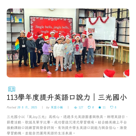
113學年度提升英語口說力｜三光國小
Posted
20 8 月, 2025
by
策盟小編
127
0
11
8
三光國小以「英Joy三光」為核心，透過多元英語圖書與教具，辦理英語日、
節慶活動、歌謠及單字比賽，成功營造沉浸式學習環境。結合酷英線上平台
推動課餘口說練習與發音評測，有效提升學生英語口說能力與自信心，激發
學習動機，並能自然運用英語於生活表達。