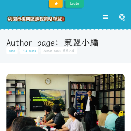
Login
Author page: 策盟小編
Home
All posts
Author page: 策盟小編