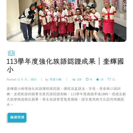
113學年度強化族語認證成果｜奎輝國
小
Posted
11 8 月, 2025
by
策盟小編
238
0
19
11
奎輝國小辦理強化族語課程與認證，課程涵蓋語法、字母、發音與口說訓
練，並搭配語詞競賽及原民語認證測驗，113學年度通過率達100%。透過互動
式教學與遊戲化競賽，學生族語學習態度積極，語言應用與文化認同明顯提
升。
繼續閱讀