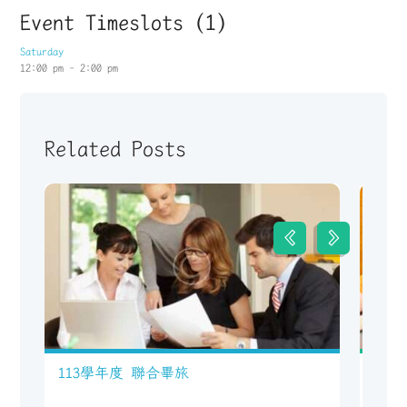
Event Timeslots (1)
Saturday
12:00 pm
-
2:00 pm
Related Posts
113學年度 聯合畢旅
Prin
1