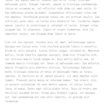
malesuada justo. Integer laoreet, sapien in tristique condimentum,
lectus mi accumsan mi, vel efficitur nibh diam sit amet nulla. In
hac habitasse platea dictumst. Suspendisse sollicitudin vitae sem
non dapibus. Vestibulum gravida turpis nec est pretium iaculis. Sed
ultricies justo odio, eu luctus eros hendrerit nec. Curabitur magna
massa, iaculis in scelerisque a, volutpat ut lectus. Integer vitae
aliquam leo. Ut vulputate, libero et ornare elementum, erat leo
imperdiet turpis, sed aliquam diam libero ac purus.
Cras vel leo laoreet, finibus arcu sit amet, pellentesque sapien.
Quisque nec luctus urna. Cras eleifend gravida libero a convallis.
Etiam ac velit posuere, luctus tellus congue, volutpat mi. Maecenas
mollis, lorem lobortis egestas suscipit, diam nisi fringilla erat,
nec ultrices mauris lorem congue mi. Duis mollis mollis sem, id
commodo mauris tristique vel. Donec ut malesuada nunc. Sed molestie
mauris fringilla arcu pharetra ultrices. Pellentesque habitant
morbi tristique senectus et netus et malesuada fames ac turpis
egestas. In facilisis mi at sapien posuere, sit amet dapibus velit
tempor. Praesent porta massa ac interdum tempor. Sed ornare, nisi
ut posuere vestibulum, mi nunc mattis sapien, et varius lectus
lacus id neque. Donec eget sollicitudin felis. Duis id ornare sem,
facilisis euismod tortor. Etiam quis blandit ligula, vel maximus
est. Sed condimentum est sed velit lobortis, in gravida elit
fermentum.