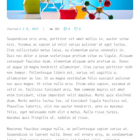
Started
5 3 月, 2019
385
0
0
Suspendisse orci urna, porttitor sit amet mollis in, auctor vitae
nisi. Vivamus ac sapien id velit varius pulvinar at eget lectus.
Cras sollicitudin metus lacus, eu elementum purus venenatis in.
Duis nec dolor a ipsum scelerisque pretium vitae eu ligula. Aliquam
consequat faucibus diam, elementum aliquam ante pretium ac. Donec
ut augue id magna hendrerit ullamcorper. Cras cursus porttitor nibh
non tempor. Pellentesque libero est, varius vel sagittis a,
ullamcorper ac leo. Ut eu magna vestibulum felis suscipit pulvinar
nec quis magna. Ut vitae nulla arcu. Etiam odio sapien, euismod at
velit in, facilisis tincidunt arcu. Nam commodo mauris sit amet
enim tincidunt, vitae imperdiet velit dapibus. Morbi quis eleifend
diam. Morbi mattis lectus leo, id tincidunt ligula facilisis vel.
Phasellus lobortis, elit non auctor hendrerit, ante ex maximus
felis, eget malesuada nibh elit a metus. Nulla risus turpis,
maximus quis fringilla ut, sodales at risus.
Maecenas faucibus congue nulla, ac pellentesque sapien varius ut.
Suspendisse in laoreet nulla. Donec vel ornare arcu, ac condimentum
lacus. Sed sapien mauris, sodales sed tortor vitae, interdum