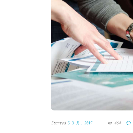
Started
5 3 月, 2019
464