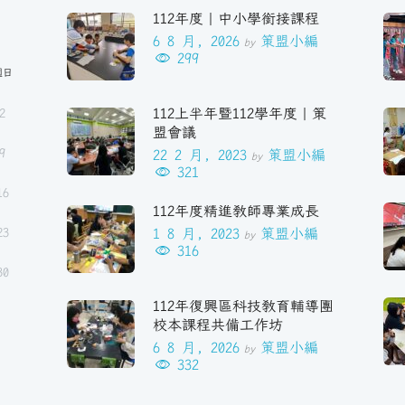
112年度｜中小學銜接課程
6 8 月, 2026
策盟小編
by
299
週日
112上半年暨112學年度｜策
2
盟會議
9
22 2 月, 2023
策盟小編
by
321
16
112年度精進教師專業成長
23
1 8 月, 2023
策盟小編
by
316
30
112年復興區科技教育輔導團
校本課程共備工作坊
6 8 月, 2026
策盟小編
by
332