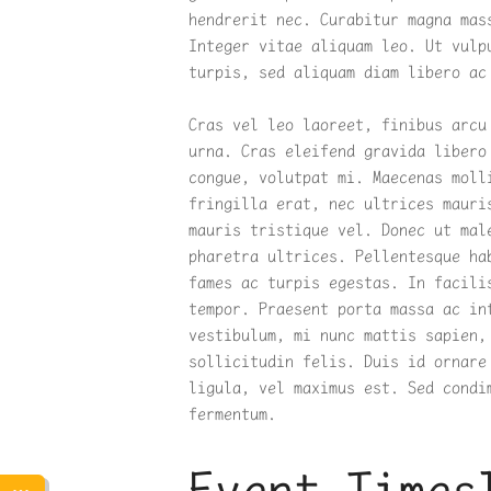
hendrerit nec. Curabitur magna mas
Integer vitae aliquam leo. Ut vulp
turpis, sed aliquam diam libero ac
Cras vel leo laoreet, finibus arcu
urna. Cras eleifend gravida libero
congue, volutpat mi. Maecenas moll
fringilla erat, nec ultrices mauri
mauris tristique vel. Donec ut mal
pharetra ultrices. Pellentesque ha
fames ac turpis egestas. In facili
tempor. Praesent porta massa ac in
vestibulum, mi nunc mattis sapien,
sollicitudin felis. Duis id ornare
ligula, vel maximus est. Sed condi
fermentum.
Event Times