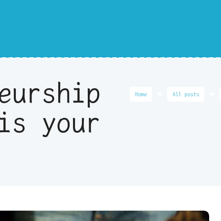
eurship
Home
All posts
is your