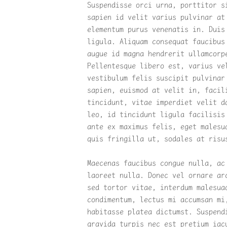
Suspendisse orci urna, porttitor s
sapien id velit varius pulvinar at
elementum purus venenatis in. Duis
ligula. Aliquam consequat faucibus
augue id magna hendrerit ullamcorp
Pellentesque libero est, varius ve
vestibulum felis suscipit pulvinar
sapien, euismod at velit in, facil
tincidunt, vitae imperdiet velit d
leo, id tincidunt ligula facilisis
ante ex maximus felis, eget malesu
quis fringilla ut, sodales at risu
Maecenas faucibus congue nulla, ac
laoreet nulla. Donec vel ornare ar
sed tortor vitae, interdum malesua
condimentum, lectus mi accumsan mi
habitasse platea dictumst. Suspend
gravida turpis nec est pretium iac