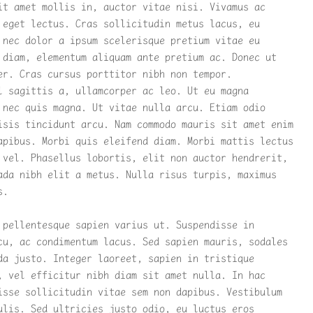
it amet mollis in, auctor vitae nisi. Vivamus ac
 eget lectus. Cras sollicitudin metus lacus, eu
 nec dolor a ipsum scelerisque pretium vitae eu
 diam, elementum aliquam ante pretium ac. Donec ut
er. Cras cursus porttitor nibh non tempor.
l sagittis a, ullamcorper ac leo. Ut eu magna
 nec quis magna. Ut vitae nulla arcu. Etiam odio
isis tincidunt arcu. Nam commodo mauris sit amet enim
apibus. Morbi quis eleifend diam. Morbi mattis lectus
 vel. Phasellus lobortis, elit non auctor hendrerit,
ada nibh elit a metus. Nulla risus turpis, maximus
s.
 pellentesque sapien varius ut. Suspendisse in
cu, ac condimentum lacus. Sed sapien mauris, sodales
da justo. Integer laoreet, sapien in tristique
, vel efficitur nibh diam sit amet nulla. In hac
isse sollicitudin vitae sem non dapibus. Vestibulum
ulis. Sed ultricies justo odio, eu luctus eros