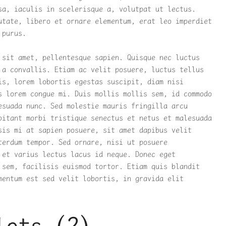
sa, iaculis in scelerisque a, volutpat ut lectus.
utate, libero et ornare elementum, erat leo imperdiet
 purus.
 sit amet, pellentesque sapien. Quisque nec luctus
 a convallis. Etiam ac velit posuere, luctus tellus
is, lorem lobortis egestas suscipit, diam nisi
s lorem congue mi. Duis mollis mollis sem, id commodo
esuada nunc. Sed molestie mauris fringilla arcu
bitant morbi tristique senectus et netus et malesuada
sis mi at sapien posuere, sit amet dapibus velit
terdum tempor. Sed ornare, nisi ut posuere
 et varius lectus lacus id neque. Donec eget
 sem, facilisis euismod tortor. Etiam quis blandit
mentum est sed velit lobortis, in gravida elit
lots (2)