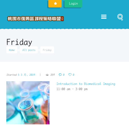
Login
Friday
Home
All posts
Friday
Started
5 3 月, 2019
359
0
0
Introduction to Biomedical Imaging
11:00 am
-
3:00 pm