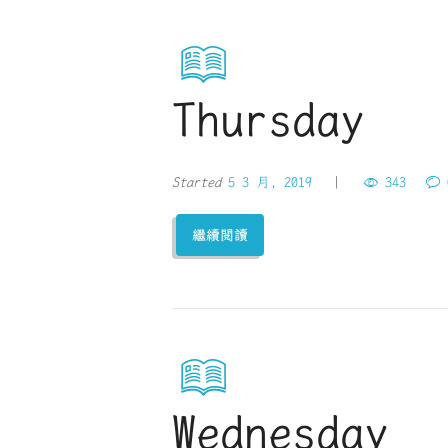
Thursday
Started
5 3 月, 2019
343
繼續閱讀
Wednesday