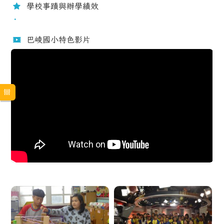
學校事蹟與辦學績效
巴崚國小特色影片