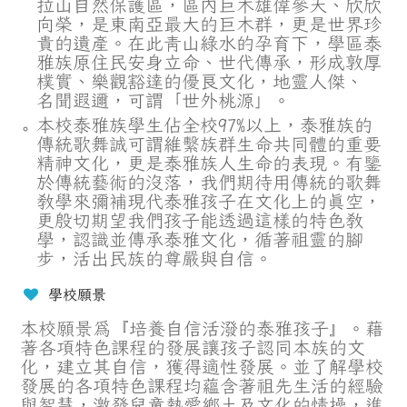
拉山自然保護區，區內巨木雄偉參天、欣欣
向榮，是東南亞最大的巨木群，更是世界珍
貴的遺產。在此青山綠水的孕育下，學區泰
雅族原住民安身立命、世代傳承，形成敦厚
樸實、樂觀豁達的優良文化，地靈人傑、
名聞遐邇，可謂「世外桃源」。
本校泰雅族學生佔全校97%以上，泰雅族的
傳統歌舞誠可謂維繫族群生命共同體的重要
精神文化，更是泰雅族人生命的表現。有鑒
於傳統藝術的沒落，我們期待用傳統的歌舞
教學來彌補現代泰雅孩子在文化上的真空，
更殷切期望我們孩子能透過這樣的特色教
學，認識並傳承泰雅文化，循著祖靈的腳
步，活出民族的尊嚴與自信。
學校願景
本校願景為『培養自信活潑的泰雅孩子』。藉
著各項特色課程的發展讓孩子認同本族的文
化，建立其自信，獲得適性發展。並了解學校
發展的各項特色課程均蘊含著祖先生活的經驗
與智慧，激發兒童熱愛鄉土及文化的情操，進