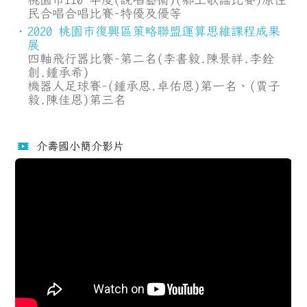
民合唱合唱比賽-特優及優等
2020 桃園市復興區策略聯盟運算思維課程成果
展
四軸飛行器比賽-第二名(李書毅.陳景祥.李銓
創.鍾承希)
機器人足球賽-(鍾承恩.卓佑恩)第一名、(賈子
毅.陳佳恩)第三名
介壽國小簡介影片