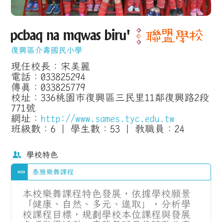
復興區介壽國民小學
現任校長：宋美麗
電話：033825294
傳真：033825779
校址：336桃園市復興區三民里11鄰復興路2段
771號
網址：
http://www.sames.tyc.edu.tw
班級數：6 | 學生數：53 | 教職員：24
學校特色
泰雅樂舞課程
本校樂舞課程特色發展，依據學校願景
「健康、自然、多元、進取」，分
析學
校課程目標，規劃學校本位課程與發展