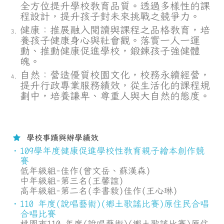
全方位提升學校教育品質。透過
多樣性的課
程設計，提升孩子對未來挑戰之競爭力。
健康：推展融入閱讀與課程之品格教育，培
養孩子健康身心與社會觀。落實
一人一運
動、推動健康促進學校，鍛鍊孩子強健體
魄。
自然：營造優質校園文化，校務永續經營，
提升行政專業服務績效，從生活
化的課程規
劃中，培養謙卑、尊重人與大自然的態度。
學校事蹟與辦學績效
109學年度健康促進學校性教育親子繪本創作競
賽
低年級組-佳作(曾文岳、蘇漢森)
中年級組-第三名(王馨誼)
高年級組-第二名(李書毅)佳作(王心琳)
110 年度(說唱藝術)(鄉土歌謠比賽)原住民合唱
合唱比賽
桃園市110 年度(說唱藝術)(鄉土歌謠比賽)原住