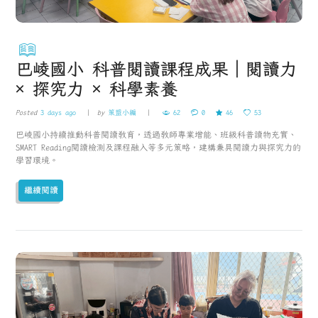
巴崚國小 科普閱讀課程成果｜閱讀力
× 探究力 × 科學素養
Posted
3 days ago
by
策盟小編
62
0
46
53
巴崚國小持續推動科普閱讀教育，透過教師專業增能、班級科普讀物充實、
SMART Reading閱讀檢測及課程融入等多元策略，建構兼具閱讀力與探究力的
學習環境。
繼續閱讀