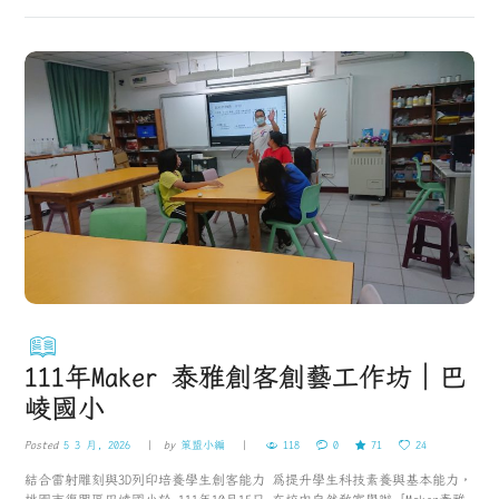
111年Maker 泰雅創客創藝工作坊｜巴
崚國小
Posted
5 3 月, 2026
by
策盟小編
118
0
71
24
結合雷射雕刻與3D列印培養學生創客能力 為提升學生科技素養與基本能力，