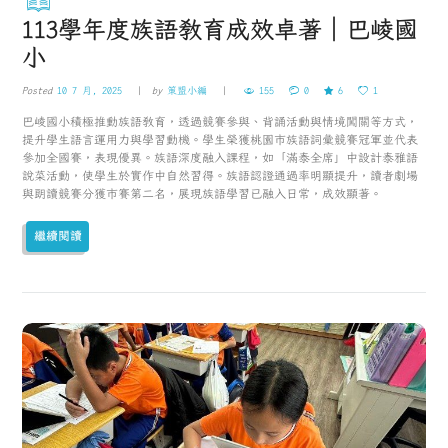
113學年度族語教育成效卓著｜巴崚國
小
Posted
10 7 月, 2025
by
策盟小編
155
0
6
1
巴崚國小積極推動族語教育，透過競賽參與、背誦活動與情境闖關等方式，
提升學生語言運用力與學習動機。學生榮獲桃園市族語詞彙競賽冠軍並代表
參加全國賽，表現優異。族語深度融入課程，如「滿泰全席」中設計泰雅語
說菜活動，使學生於實作中自然習得。族語認證通過率明顯提升，讀者劇場
與朗讀競賽分獲市賽第二名，展現族語學習已融入日常，成效顯著。
繼續閱讀