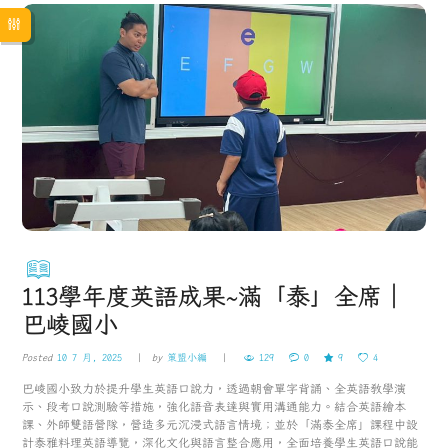
113學年度英語成果~滿「泰」全席｜
巴崚國小
Posted
10 7 月, 2025
by
策盟小編
129
0
9
4
巴崚國小致力於提升學生英語口說力，透過朝會單字背誦、全英語教學演
示、段考口說測驗等措施，強化語音表達與實用溝通能力。結合英語繪本
課、外師雙語營隊，營造多元沉浸式語言情境；並於「滿泰全席」課程中設
計泰雅料理英語導覽，深化文化與語言整合應用，全面培養學生英語口說能