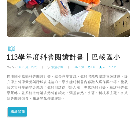
113學年度科普閱讀計畫｜巴崚國小
Posted
10 7 月, 2025
by
策盟小編
168
0
6
2
巴崚國小推動科普閱讀計畫，結合教學實踐、教師增能與閱讀資源建置，提
升學生科學素養與跨域表達能力。學生能將科普內容融入寫作與心得，發展
語文與科學的整合能力；教師則透過「野人窩」專業講師引導，精進科普教
學策略；並系統性增購多元科普讀物，涵蓋自然、生醫、科技等主題，有效
改善閱讀偏食，拓展學生知識視野。
繼續閱讀