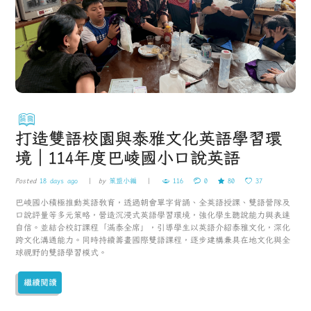
打造雙語校園與泰雅文化英語學習環
境｜114年度巴崚國小口說英語
Posted
18 days ago
by
策盟小編
116
0
80
37
巴崚國小積極推動英語教育，透過朝會單字背誦、全英語授課、雙語營隊及
口說評量等多元策略，營造沉浸式英語學習環境，強化學生聽說能力與表達
自信。並結合校訂課程「滿泰全席」，引導學生以英語介紹泰雅文化，深化
跨文化溝通能力。同時持續籌畫國際雙語課程，逐步建構兼具在地文化與全
球視野的雙語學習模式。
繼續閱讀