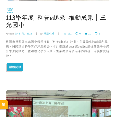
113學年度 科普e起來 推動成果｜三
光國小
Posted
20 8 月, 2025
by
策盟小編
102
0
21
6
桃園市復興區三光國小積極推動「科普e起來」計畫，引導學生跨越學科界
線，將閱讀與科學實作深度結合。本計畫透過smartReading適性閱讀平台提
升學生閱讀力，並辦理化學水火箭、魚菜共生等多元手作課程，培養探究精
神。
繼續閱讀