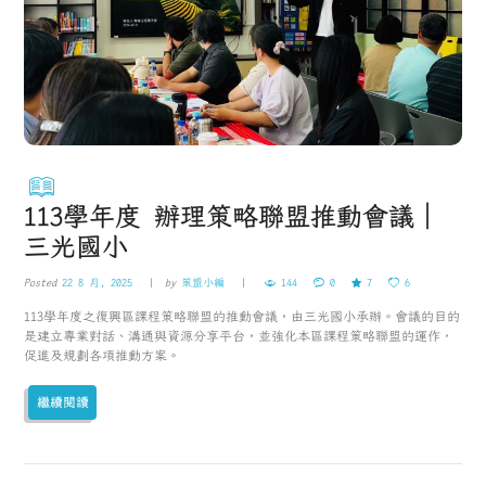
113學年度 辦理策略聯盟推動會議｜
三光國小
Posted
22 8 月, 2025
by
策盟小編
144
0
7
6
113學年度之復興區課程策略聯盟的推動會議，由三光國小承辦。會議的目的
是建立專業對話、溝通與資源分享平台，並強化本區課程策略聯盟的運作，
促進及規劃各項推動方案。
繼續閱讀