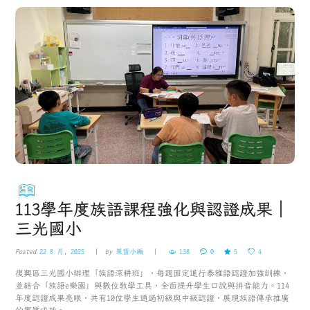
113學年度族語課程強化與認證成果｜
三光國小
Posted
22 8 月, 2025
by
策盟小編
138
0
5
4
復興區三光國小辦理「族語深耕班」，每週固定進行泰雅語認證加強訓練，
並結合「族語e樂園」與數位教學工具，全面提升學生口說與拼音能力。114
年度認證成果亮眼，共有10位學生通過初級與中級認證，展現族語傳承推廣