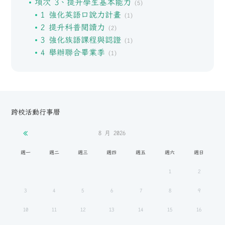
項次 3、提升學生基本能力
(5)
1 強化英語口說力計畫
(1)
2 提升科普閱讀力
(2)
3 強化族語課程與認證
(1)
4 舉辦聯合畢業季
(1)
跨校活動行事曆
8 月
2026
週一
週二
週三
週四
週五
週六
週日
1
2
3
4
5
6
7
8
9
10
11
12
13
14
15
16