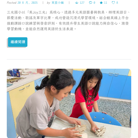
Posted
20 8 月, 2025
by
策盟小編
127
0
11
8
三光國小以「英Joy三光」為核心，透過多元英語圖書與教具，辦理英語日、
節慶活動、歌謠及單字比賽，成功營造沉浸式學習環境。結合酷英線上平台
推動課餘口說練習與發音評測，有效提升學生英語口說能力與自信心，激發
學習動機，並能自然運用英語於生活表達。
繼續閱讀