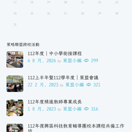
17
18
19
20
21
22
23
24
25
26
27
28
29
30
31
策略聯盟跨校活動
112年度｜中小學銜接課程
6 8 月, 2026
策盟小編
299
by
112上半年暨112學年度｜策盟會議
22 2 月, 2023
策盟小編
321
by
112年度精進教師專業成長
1 8 月, 2023
策盟小編
316
by
112年復興區科技教育輔導團校本課程共備工作
坊