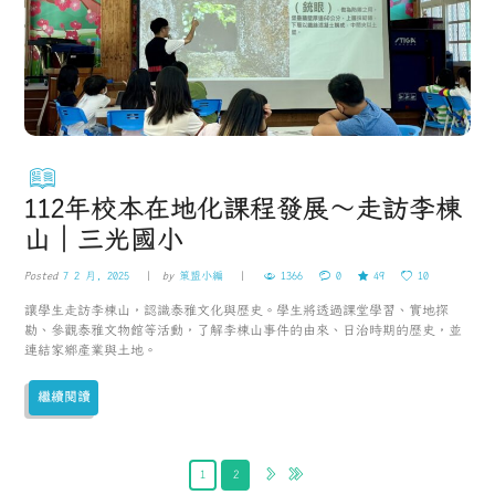
112年校本在地化課程發展～走訪李棟
山｜三光國小
Posted
7 2 月, 2025
by
策盟小編
1366
0
49
10
讓學生走訪李棟山，認識泰雅文化與歷史。學生將透過課堂學習、實地探
勘、參觀泰雅文物館等活動，了解李棟山事件的由來、日治時期的歷史，並
連結家鄉產業與土地。
繼續閱讀
1
2