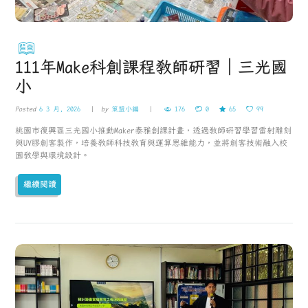
111年Make科創課程教師研習｜三光國
小
Posted
6 3 月, 2026
by
策盟小編
176
0
65
99
桃園市復興區三光國小推動Maker泰雅創課計畫，透過教師研習學習雷射雕刻
與UV膠創客製作，培養教師科技教育與運算思維能力，並將創客技術融入校
園教學與環境設計。
繼續閱讀