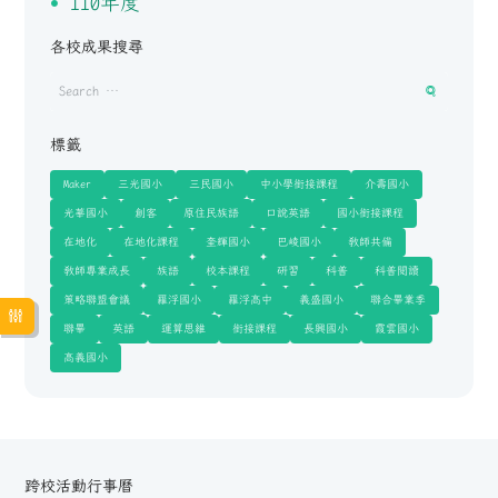
110年度
各校成果搜尋
標籤
Maker
三光國小
三民國小
中小學銜接課程
介壽國小
光華國小
創客
原住民族語
口說英語
國小銜接課程
在地化
在地化課程
奎輝國小
巴崚國小
教師共備
教師專業成長
族語
校本課程
研習
科普
科普閱讀
策略聯盟會議
羅浮國小
羅浮高中
義盛國小
聯合畢業季
聯畢
英語
運算思維
銜接課程
長興國小
霞雲國小
高義國小
跨校活動行事曆