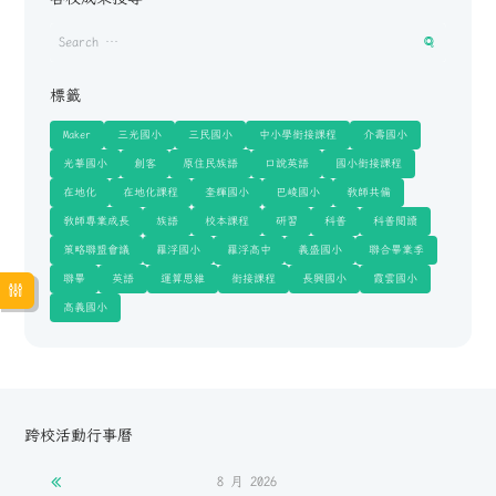
標籤
Maker
三光國小
三民國小
中小學銜接課程
介壽國小
光華國小
創客
原住民族語
口說英語
國小銜接課程
在地化
在地化課程
奎輝國小
巴崚國小
教師共備
教師專業成長
族語
校本課程
研習
科普
科普閱讀
策略聯盟會議
羅浮國小
羅浮高中
義盛國小
聯合畢業季
聯畢
英語
運算思維
銜接課程
長興國小
霞雲國小
高義國小
跨校活動行事曆
8 月
2026