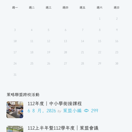
週一
週二
週三
週四
週五
週六
週日
1
2
3
4
5
6
7
8
9
10
11
12
13
14
15
16
17
18
19
20
21
22
23
24
25
26
27
28
29
30
31
策略聯盟跨校活動
112年度｜中小學銜接課程
6 8 月, 2026
策盟小編
299
by
112上半年暨112學年度｜策盟會議