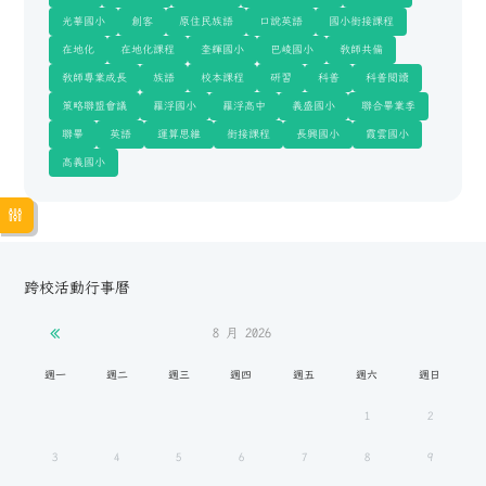
光華國小
創客
原住民族語
口說英語
國小銜接課程
在地化
在地化課程
奎輝國小
巴崚國小
教師共備
教師專業成長
族語
校本課程
研習
科普
科普閱讀
策略聯盟會議
羅浮國小
羅浮高中
義盛國小
聯合畢業季
聯畢
英語
運算思維
銜接課程
長興國小
霞雲國小
高義國小
跨校活動行事曆
8 月
2026
週一
週二
週三
週四
週五
週六
週日
1
2
3
4
5
6
7
8
9