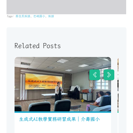
Tags:
原住民族語
,
巴崚國小
,
族語
Related Posts
生成式AI教學實務研習成果｜介壽國小
11
壽國