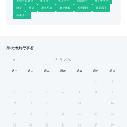
策略聯盟會議
羅浮國小
羅浮高中
義盛國小
聯合畢業季
聯畢
英語
運算思維
銜接課程
長興國小
霞雲國小
高義國小
跨校活動行事曆
8 月
2026
週一
週二
週三
週四
週五
週六
週日
1
2
3
4
5
6
7
8
9
10
11
12
13
14
15
16
17
18
19
20
21
22
23
24
25
26
27
28
29
30