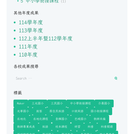
5 中小學銜接課程
(1)
其他年度成果
114學年度
113學年度
112上半年暨112學年度
111年度
110年度
各校成果搜尋
標籤
Maker
三光國小
三民國小
中小學銜接課程
介壽國小
光華國小
創客
原住民族語
口說英語
國小銜接課程
在地化
在地化課程
奎輝國小
巴崚國小
教師共備
教師專業成長
族語
校本課程
研習
科普
科普閱讀