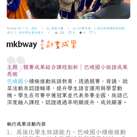
Posted
10 7 月, 2025
by
策盟小編
in
113學年度
,
3 強化族語課程與認證
,
項次 3、提升學生基本能力
155
0
6
1
主題：競賽成果結合課程創新｜巴崚國小族語成果
亮眼
巴崚國小
積極推動族語教育，透過競賽、背誦、說
菜活動及認證輔導，提升學生語言運用與學習動
機。學生在市賽中獲冠軍並代表參賽全國，族語已
深度融入課程，認證通過率明顯提升，成效顯著。
執行成果活動內容
為強化學生族語能力，巴崚國小積極推動