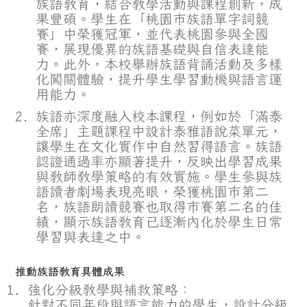
族語教育，結合教學活動與課程創新，成
果豐碩。學生在「桃園市族語單字詞競
賽」中榮獲冠軍，並代表桃園參與全國
賽，展現優異的族語基礎與自信表達能
力。此外，本校舉辦族語背誦活動及多樣
化闖關體驗，提升學生學習動機與語言運
用能力。
族語亦深度融入校本課程，例如於「滿泰
全席」主題課程中設計泰雅語說菜單元，
讓學生在文化實作中自然習得語言。族語
認證通過率亦顯著提升，反映出學習成果
與教師教學策略的有效實施。學生參與族
語讀者劇場表現亮眼，榮獲桃園市第二
名，族語朗讀競賽也取得市賽第二名的佳
績，顯示族語教育已逐漸內化於學生日常
學習與表達之中。
推動族語教育具體成果
強化分級教學與補救策略：
針對不同年段與語言能力的學生，設計分級