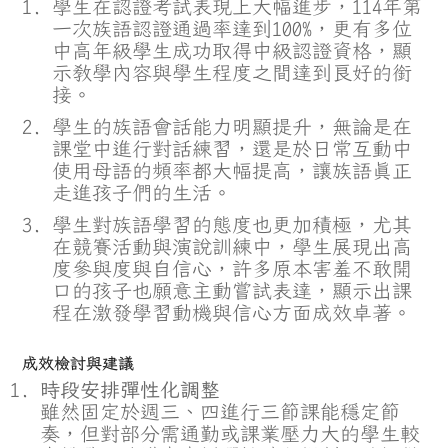
學生在認證考試表現上大幅進步，114年第
一次族語認證通過率達到100%，更有多位
中高年級學生成功取得中級認證資格，顯
示教學內容與學生程度之間達到良好的銜
接。
學生的族語會話能力明顯提升，無論是在
課堂中進行對話練習，還是於日常互動中
使用母語的頻率都大幅提高，讓族語真正
走進孩子們的生活。
學生對族語學習的態度也更加積極，尤其
在競賽活動與演說訓練中，學生展現出高
度參與度與自信心，許多原本害羞不敢開
口的孩子也願意主動嘗試表達，顯示出課
程在激發學習動機與信心方面成效卓著。
成效檢討與建議
時段安排彈性化調整
雖然固定於週三、四進行三節課能穩定節
奏，但對部分需通勤或課業壓力大的學生較