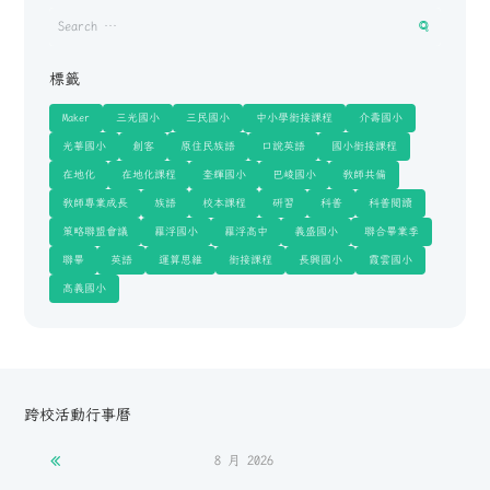
標籤
Maker
三光國小
三民國小
中小學銜接課程
介壽國小
光華國小
創客
原住民族語
口說英語
國小銜接課程
在地化
在地化課程
奎輝國小
巴崚國小
教師共備
教師專業成長
族語
校本課程
研習
科普
科普閱讀
策略聯盟會議
羅浮國小
羅浮高中
義盛國小
聯合畢業季
聯畢
英語
運算思維
銜接課程
長興國小
霞雲國小
高義國小
跨校活動行事曆
8 月
2026