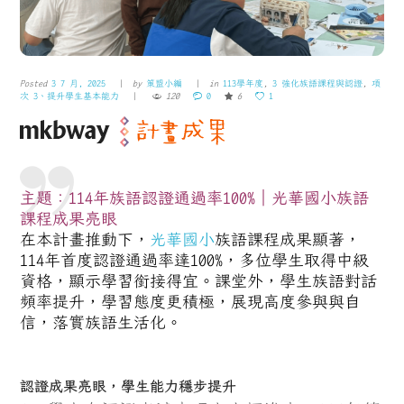
Posted
3 7 月, 2025
by
策盟小編
in
113學年度
,
3 強化族語課程與認證
,
項
次 3、提升學生基本能力
120
0
6
1
主題：114年族語認證通過率100%｜光華國小族語
課程成果亮眼
在本計畫推動下，
光華國小
族語課程成果顯著，
114年首度認證通過率達100%，多位學生取得中級
資格，顯示學習銜接得宜。課堂外，學生族語對話
頻率提升，學習態度更積極，展現高度參與與自
信，落實族語生活化。
認證成果亮眼，學生能力穩步提升