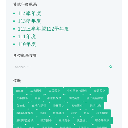
其他年度成果
114學年度
113學年度
112上半年暨112學年度
111年度
110年度
各校成果搜尋
標籤
Maker
三光國小
三民國小
中小學銜接課程
介壽國小
光華國小
創客
原住民族語
口說英語
國小銜接課程
在地化
在地化課程
奎輝國小
巴崚國小
教師共備
教師專業成長
族語
校本課程
研習
科普
科普閱讀
策略聯盟會議
羅浮國小
羅浮高中
義盛國小
聯合畢業季
聯畢
英語
運算思維
銜接課程
長興國小
霞雲國小