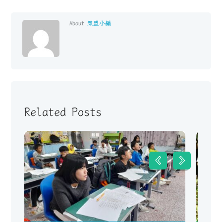
About
策盟小編
Related Posts