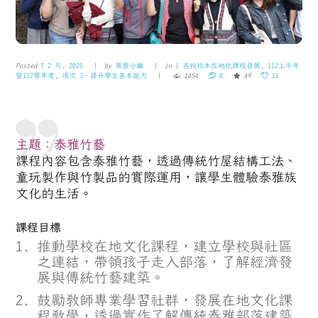
Posted
7 2 月, 2025
by
策盟小編
in
1 各校校本在地化課程發展
,
112上半年
暨112學年度
,
項次 3、提升學生基本能力
1454
0
49
11
主題：泰雅竹藝
課程內容包含
泰雅竹藝
，透過傳統竹屋結構工法、
童玩製作與竹製品的實際運用，讓學生體驗泰雅族
文化的生活
。
課程目標
推動學校在地文化課程，建立學校與社區
之連結，帶領孩子走入部落，了解經濟發
展與傳統竹藝建築。
鼓勵教師專業學習社群，發展在地文化課
程教學，透過實作了解傳統泰雅部落建築