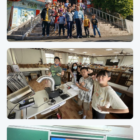
113學年度復興區辦理教師專業成長共備研習，介壽國小邀請專家學者辦理雙語教育
政策說明及生成式AI融入教學系列課程，共計7場次，涵蓋國語、英語、數學與社會
領域應用。透過跨校共備與實務分享，強化教師素養導向教學能力，提升AI教學應用
與創新課程設計成效。
110年在地化課程｜民俗信仰與節慶教學｜文化踏查與課
程延伸（三民國小）
本課程以在地民俗信仰與節慶文化為主軸，透過課程規劃與實地踏查，引導學生從生
活經驗出發，理解地方信仰與歷史文化之間的連結。課程結合親師生共同參與，提升
學習動機與文化認同。