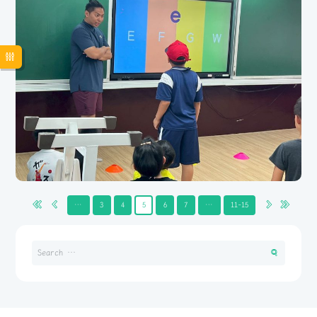
112年泰雅風味咖啡教學活動-啡嚐食機｜介壽國小
介壽國小結合拉拉山咖啡品牌，推出全方位咖啡教育課程，從生豆製作到泰雅風味創
新，還發展咖啡渣環保應用，讓孩子走在食農教育的前線！」
…
3
4
5
6
7
…
11-15
113學年度英語成果~滿「泰」全席｜巴崚國小
巴崚國小致力於提升學生英語口說力，透過朝會單字背誦、全英語教學演示、段考口
說測驗等措施，強化語音表達與實用溝通能力。結合英語繪本課、外師雙語營隊，營
造多元沉浸式語言情境；並於「滿泰全席」課程中設計泰雅料理英語導覽，深化文化
與語言整合應用，全面培養學生英語口說能力與跨文化素養。